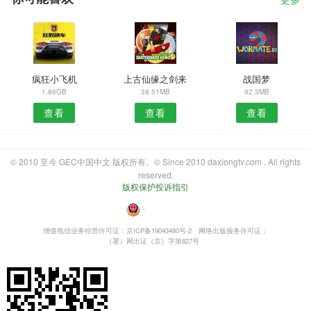
更多
疯狂小飞机
上古仙缘之剑来
战国梦
1.86GB
38.51MB
92.3MB
查看
查看
查看
© 2010 至今 GEC中国中文 版权所有。© Since 2010 daxiongtv.com . All rights
reserved.
版权保护投诉指引
・
增值电信业务经营许可证：京ICP备19043480号-2
网络出版服务许可证：
（署）网出证（京）字第827号