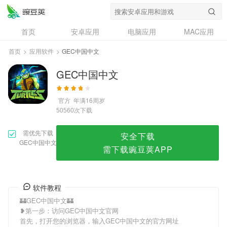
GEC中国中文
首页
安卓应用
电脑应用
MAC应用
资讯
专题
设计奖
创意应用
首页
>
应用软件
>
GEC中国中文
问答
GEC中国中文
官方
年满16周岁
次下载
50560
需优先下载
安全下载
GEC中国中文
需下载豌豆荚APP
软件教程
🏰GEC中国中文🏰
❥第一步：访问GEC中国中文官网
首先，打开您的浏览器，输入GEC中国中文的官方网址