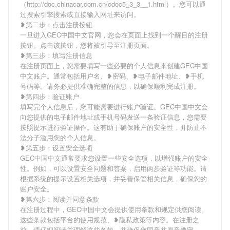
（http://doc.chinacar.com.cn/cdoc5_3_3__1.html）。您可以通
过搜索引擎搜索或直接输入网址来访问。
❥第二步：点击注册按钮
一旦进入GEC中国中文官网，您会在页面上找到一个醒目的注册
按钮。点击该按钮，您将被引导至注册页面。
❥第三步：填写注册信息
在注册页面上，您需要填写一些必要的个人信息来创建GEC中国
中文账户。通常包括用户名、❥密码、❥电子邮件地址、❥手机
号码等。请务必提供准确完整的信息，以确保顺利完成注册。
❥第四步：验证账户
填写完个人信息后，您可能需要进行账户验证。GEC中国中文会
向您提供的电子邮件地址或手机号码发送一条验证信息，您需要
按照提示进行验证操作。这有助于确保账户的安全性，并防止不
法分子滥用您的个人信息。
❥第五步：设置安全选项
GEC中国中文通常要求您设置一些安全选项，以增强账户的安全
性。例如，可以设置安全问题和答案，启用两步验证等功能。请
根据系统的提示设置相关选项，并妥善保管相关信息，确保您的
账户安全。
❥第六步：阅读并同意条款
在注册过程中，GEC中国中文会提供使用条款和规定供您阅读。
这些条款包括平台的使用规范、❥隐私政策等内容。在注册之
前，请仔细阅读并理解这些条款，并确保您同意并愿意遵守。