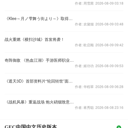
作者: 周雪茜 2026-08-09 03:18
《Klee～月ノ雫舞う街より～》取得港澳台代理权 并在年底发行
作者: 农黛烟 2026-08-09 03:48
战火重燃《横扫沙城》首发将袭！
作者: 欧启顺 2026-08-09 09:42
奇阵御敌 《热血江湖》手游医师职业曝光
作者: 姬功功 2026-08-09 09:53
《遮天3D》首部资料片“轮回转世”面世 12月7日火热开启
作者: 华程翠 2026-08-09 06:28
《战机风暴》重返战场 炮火硝烟致意抗战英雄
作者: 蒋秀聪 2026-08-08 23:16
GEC中国中文历史版本