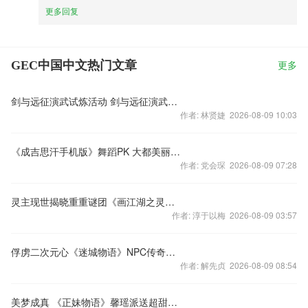
更多回复
GEC中国中文热门文章
更多
剑与远征演武试炼活动 剑与远征演武攻略
作者: 林贤婕 2026-08-09 10:03
《成吉思汗手机版》舞蹈PK 大都美丽会玩法
作者: 党会琛 2026-08-09 07:28
灵主现世揭晓重重谜团《画江湖之灵主》手游今日正式曝光
作者: 淳于以梅 2026-08-09 03:57
俘虏二次元心《迷城物语》NPC传奇故事揭秘
作者: 解先贞 2026-08-09 08:54
美梦成真 《正妹物语》馨瑶派送超甜蜜福利