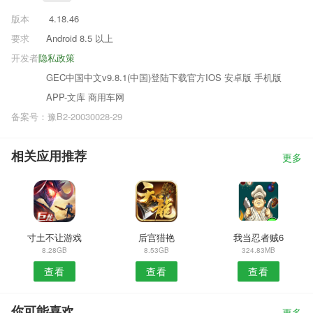
版本
4.18.46
要求
Android 8.5 以上
开发者
隐私政策
GEC中国中文v9.8.1(中国)登陆下载官方IOS 安卓版 手机版
APP-文库 商用车网
备案号：豫B2-20030028-29
相关应用推荐
更多
寸土不让游戏
后宫猎艳
我当忍者贼6
8.28GB
8.53GB
324.83MB
查看
查看
查看
你可能喜欢