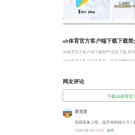
ob体育官方客户端下载下载简
ob体育官方客户端下载
APP,现在下载,新
ob体育官方客户端下载是一款非常魔性
成为一只有趣的大猩猩，不断的思考许多
剧情玩法使你的体验非常充实。
网友评论
ob体育官方客户端下载软件特
1,【即时消息】客户咨询、订单消息即时
下载ob体育官方
2,作为身兼教师和家长两种角色的用户
3,赋能园区运营,提供增值服务,增强上下
瞿克莲
4,健康体检
高级装备上线，提升你的战斗力！
5,许多实用功能正等着你去尝试，你可以
2026-08-09 19:02
推荐