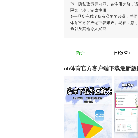
范、隐私政策等内容。在注册之前，
🆖第七步：完成注册
⛷一旦您完成了所有必要的步骤，并同
体育官方客户端下载账户。现在，您
验以及其他令人兴奋
简介
评论(32)
ob体育官方客户端下载最新版