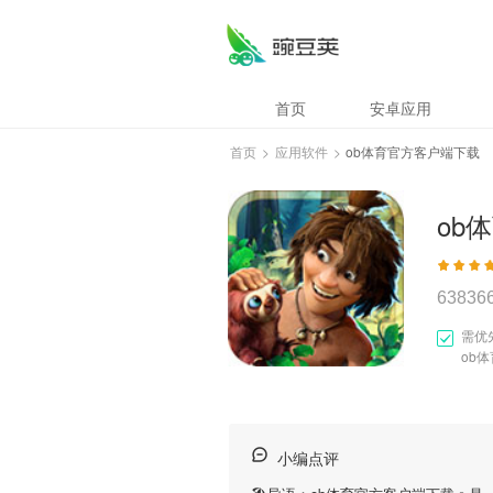
首页
安卓应用
首页
>
应用软件
>
ob体育官方客户端下载
ob
63836
需优
ob
小编点评