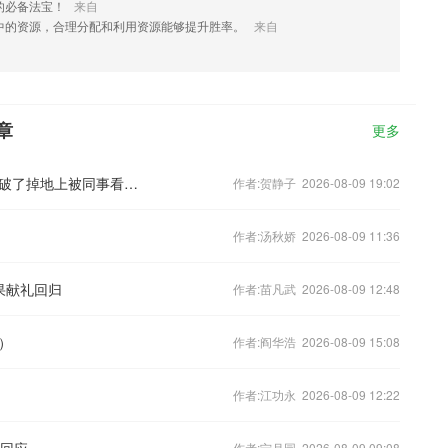
的必备法宝！
来自
中的资源，合理分配和利用资源能够提升胜率。
来自
章
更多
女子吐槽名创优品一次性内裤质量差：破了掉地上被同事看到让自己颜面尽失
作者:贺静子 2026-08-09 19:02
作者:汤秋娇 2026-08-09 11:36
果献礼回归
作者:苗凡武 2026-08-09 12:48
）
作者:阎华浩 2026-08-09 15:08
作者:江功永 2026-08-09 12:22
门回应
作者:宁月园 2026-08-09 09:08