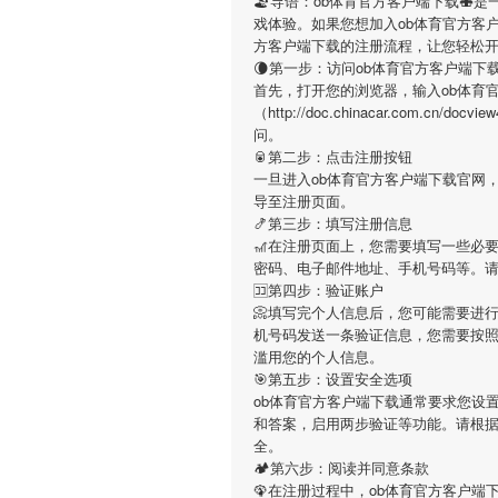
🏖导语：
ob体育官方客户端下载
🍣
戏体验。如果您想加入
ob体育官方客
方客户端下载
的注册流程，让您轻松
🌘第一步：访问ob体育官方客户端下
首先，打开您的浏览器，输入
ob体育
（http://doc.chinacar.com.c
问。
🥫第二步：点击注册按钮
一旦进入
ob体育官方客户端下载
官网
导至注册页面。
🍤第三步：填写注册信息
🎢在注册页面上，您需要填写一些必
密码、电子邮件地址、手机号码等。
🈁第四步：验证账户
📀填写完个人信息后，您可能需要进
机号码发送一条验证信息，您需要按
滥用您的个人信息。
🎯第五步：设置安全选项
ob体育官方客户端下载
通常要求您设置
和答案，启用两步验证等功能。请根
全。
🏕第六步：阅读并同意条款
🦚在注册过程中，
ob体育官方客户端