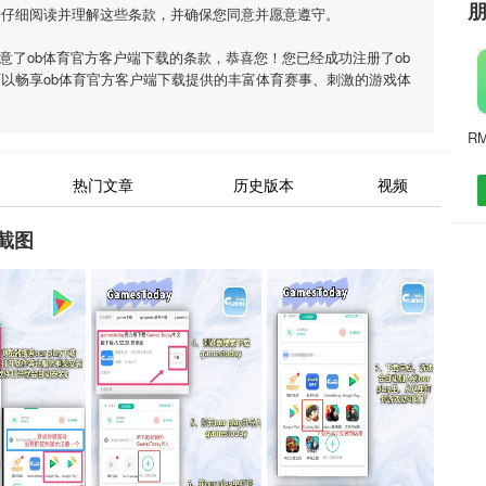
请仔细阅读并理解这些条款，并确保您同意并愿意遵守。
意了
ob体育官方客户端下载
的条款，恭喜您！您已经成功注册了ob
可以畅享
ob体育官方客户端下载
提供的丰富体育赛事、刺激的游戏体
热门文章
历史版本
视频
截图