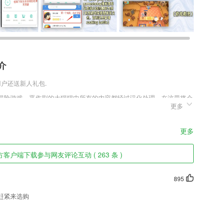
介
用户还送新人礼包.
的冒险游戏，恶作剧的大猩猩中所有的内容都经过汉化处理，在这里将会
更多
的恶作剧来对这座城市进行各种捣乱，体验着破坏带来的快感，丰富的
色
更多
推送,即时响应
客户端下载参与网友评论互动 ( 263 条 )
，在二二六五安卓网可以无需任何角色切换，方便的进行统一管理
游产业信息化了解更多
895
赶紧来选购
在里面得到最好的网络服务。