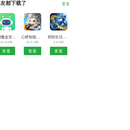
朋友都下载了
更多
RM魔盒安卓版
心橙智能安卓版
简阳生活安卓版
45.32MB
90.41MB
6.67MB
查看
查看
查看