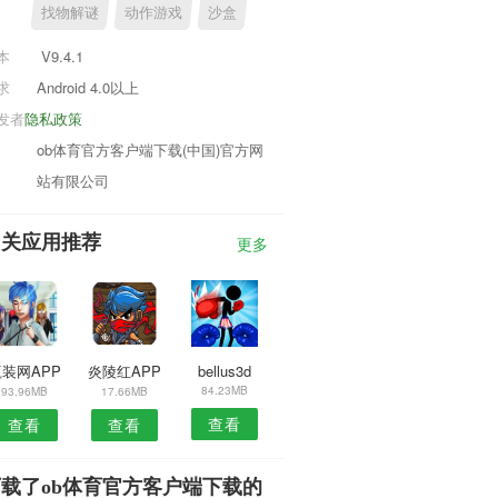
找物解谜
动作游戏
沙盒
本
V9.4.1
求
Android 4.0以上
发者
隐私政策
ob体育官方客户端下载(中国)官方网
站有限公司
相关应用推荐
更多
装网APP
炎陵红APP
bellus3d
84.23MB
93.96MB
17.66MB
查看
查看
查看
载了ob体育官方客户端下载的