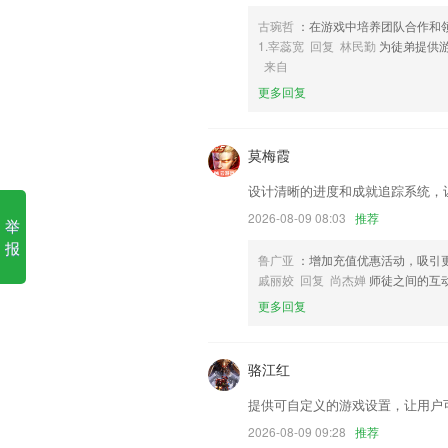
6,【玩配音】海量配音素材每日更新,富
古琬哲
：在游戏中培养团队合作和
ob体育官方客户端下载软件优
1.宰蕊宽 回复 林民勤
为徒弟提供
来自
1.为你提供最富实效的考前复习指导，
更多回复
2.各种丰富的游戏体验，十分的好玩，里
3.与到作业测试中，在线报名参加测试内
莫梅霞
4.·各个优质的考点内容都可以进行学习
设计清晰的进度和成就追踪系统，
5.最大程度的方便学生和家长，不仅提升
2026-08-09 08:03
推荐
举
6.对数学知识更感兴趣，知识探索欲望
报
ob体育官方客户端下载更新了
鲁广亚
：增加充值优惠活动，吸引
戚丽姣 回复 尚杰婵
师徒之间的互
更新《隐私协议》；
更多回复
新增小程序模块。
淄博日报客户端升级啦！
骆江红
适配鸿蒙操作系统
提供可自定义的游戏设置，让用户
优化手机相册后台自动备份功能
2026-08-09 09:28
推荐
新增应用模块，优化底部空间