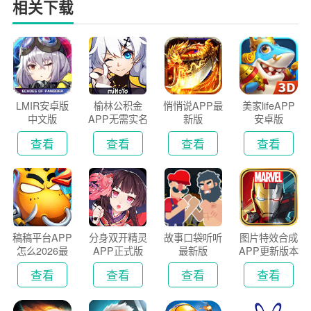
相关下载
LMIR安卓版
榆林公积金
悄悄说APP最
美家lifeAPP
中文版
APP无需实名
新版
安卓版
认证版
查看
查看
查看
查看
稿稿平台APP
分身双开精灵
故事口袋听听
图片特效合成
怎么2026最
APP正式版
最新版
APP更新版本
新版
2026
查看
查看
查看
查看