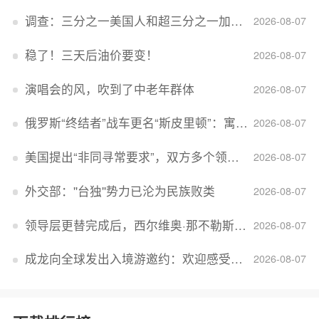
调查：三分之一美国人和超三分之一加拿大人感到经济压力
2026-08-07
稳了！三天后油价要变！
2026-08-07
演唱会的风，吹到了中老年群体
2026-08-07
俄罗斯“终结者”战车更名“斯皮里顿”：寓意强大可靠，彰显俄精神力量
2026-08-07
美国提出“非同寻常要求”，双方多个领域分歧依旧，印美贸易谈判进入“关键阶段”
2026-08-07
外交部：''台独''势力已沦为民族败类
2026-08-07
领导层更替完成后，西尔维奥·那不勒斯出任Lucid首席执行官
2026-08-07
成龙向全球发出入境游邀约：欢迎感受无滤镜的真实中国
2026-08-07