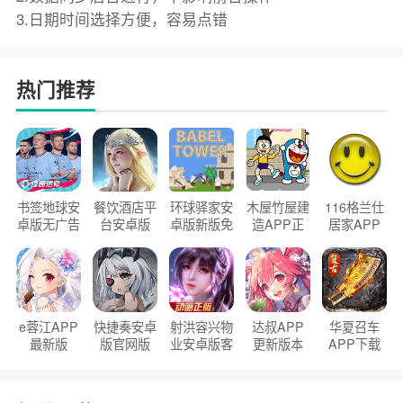
3.日期时间选择方便，容易点错
热门推荐
书签地球安
餐饮酒店平
环球驿家安
木屋竹屋建
116格兰仕
卓版无广告
台安卓版
卓版新版免
造APP正
居家APP
官方正版
2026版
费下载
版2026
手机版
e蓉江APP
快捷奏安卓
射洪容兴物
达叔APP
华夏召车
最新版
版官网版
业安卓版客
更新版本
APP下载
户端
2026
安装2026